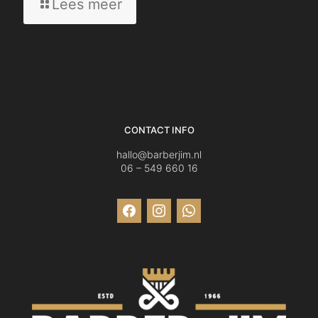
-
Lees meer
Hoe
vaak
moet
je
echt
naar
de
CONTACT INFO
kapper?
hallo@barberjim.nl
het
06 – 549 660 16
antwoord
verrast
facebook
instagram
whatsapp
je