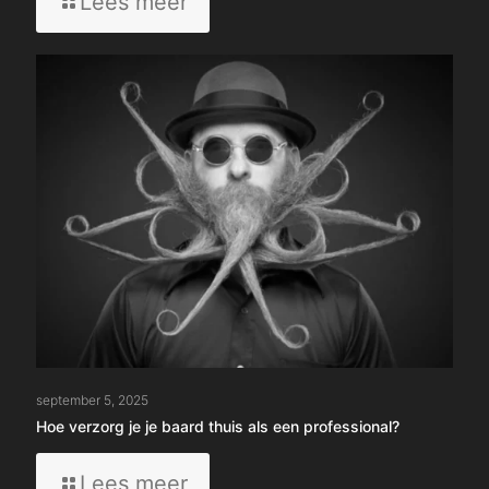
-
Lees meer
Hoe
onderhoud
je
je
kapsel
tussen
kappersbeurten
in?
september 5, 2025
Hoe verzorg je je baard thuis als een professional?
-
Lees meer