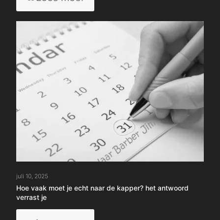
Hoe
verzorg
je
je
baard
thuis
als
een
professional?
juli 10, 2025
Hoe vaak moet je echt naar de kapper? het antwoord
verrast je